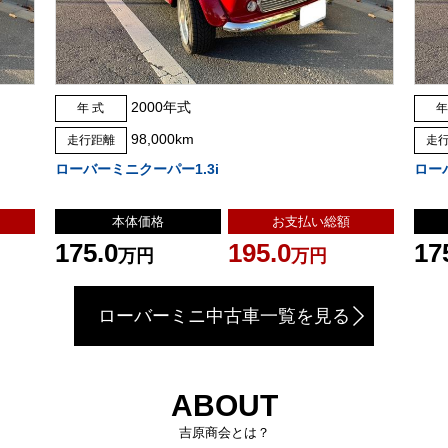
2000年式
年 式
年
98,000km
走行距離
走
ローバーミニクーパー1.3i
ロー
本体価格
お支払い総額
175.0
195.0
17
万円
万円
ローバーミニ中古車一覧を見る
ABOUT
吉原商会とは？